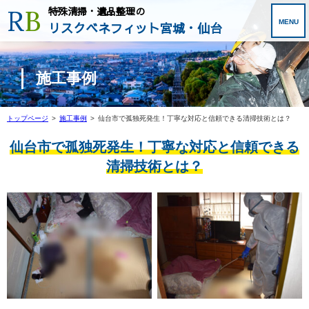
R
B
特殊清掃・遺品整理の
リスクベネフィット宮城・仙台
施工事例
トップページ
>
施工事例
>
仙台市で孤独死発生！丁寧な対応と信頼できる清掃技術とは？
仙台市で孤独死発生！丁寧な対応と信頼できる
清掃技術とは？