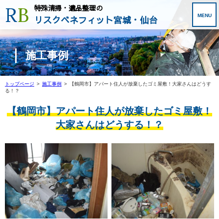
R
B
特殊清掃・遺品整理の
リスクベネフィット宮城・仙台
施工事例
トップページ
>
施工事例
>
【鶴岡市】アパート住人が放棄したゴミ屋敷！大家さんはどうす
る！？
【鶴岡市】アパート住人が放棄したゴミ屋敷！
大家さんはどうする！？