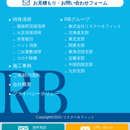
お見積もり・お問い合わせフォーム
特殊清掃
RBグループ
▶︎
▶︎
孤独死現場清掃
株式会社リスクベネフィット
∟
∟
火災現場清掃
北海道支部
∟
∟
水害復旧
東北支部
∟
∟
ペット消臭
関東支部
∟
∟
ごみ屋敷清掃
東海北陸支部
∟
∟
コロナ除菌
近畿支部
∟
∟
中国四国支部
施工事例
∟
▶︎
九州支部
∟
ご依頼の流れ
▶︎
会社概要
▶︎
プライバシーポリシー
▶︎
Copyright©2021 リスクベネフィット
無料相談
お問い合わせ